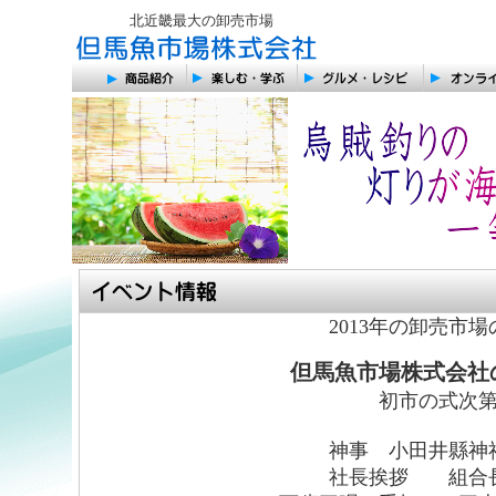
北近畿最大の卸売市場
2013年の卸売市
但馬魚市場株式会社
初市の式次
神事 小田井縣神
社長挨拶 組合