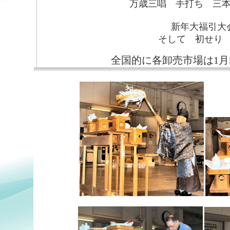
万歳三唱 手打ち 三
新年大福引大
そして 初せり
全国的に各卸売市場は1月